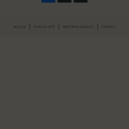
ACCUEIL
PLAN DU SITE
MENTIONS LÉGALES
CONTACT