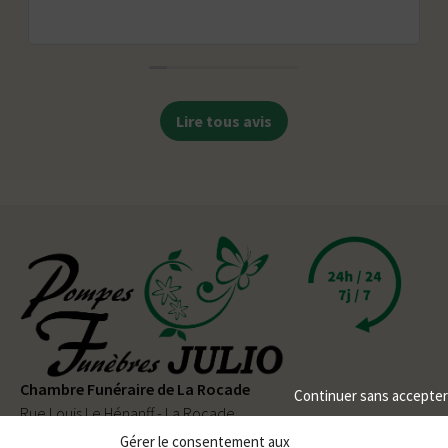
Lire tous avis
Chambre Funéraire de La Rocade
Continuer sans accepter
Rue Louis Le Hénanff - La Rocade
56330 PLUVIGNER
Gérer le consentement aux