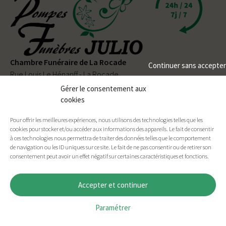
Chambre Funéraire de La Rocade
Continuer sans accepter
Rue Louis Le Hénanff - La Rocade
56330 PLUVIGNER
Gérer le consentement aux
cookies
02 97 50 90 80
Pour offrir les meilleures expériences, nous utilisons des technologies telles que les
Permanence téléphonique
24h/24
et
7j/7
cookies pour stocker et/ou accéder aux informations des appareils. Le fait de consentir
à ces technologies nous permettra de traiter des données telles que le comportement
de navigation ou les ID uniques sur ce site. Le fait de ne pas consentir ou de retirer son
consentement peut avoir un effet négatif sur certaines caractéristiques et fonctions.
Facebook
E-mail
Imprimer
Accepter et continuer
Paramétrer
ACCUEIL
PLAN DU SITE
MENTIONS LÉGALES
CONTACT