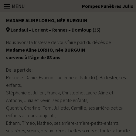
MENU
Pompes Funèbres Julio
MADAME ALINE LORHO, NÉE BURGUIN
Landaul – Lorient – Rennes – Domloup (35)
Nous avons la tristesse de vous faire part du décès de
Madame Aline LORHO, née BURGUIN
survenu à l’âge de 88 ans
De la part de :
Rosine et Daniel Evanno, Lucienne et Patrick (†) Ballester, ses
enfants,
Stéphanie et Julien, Franck, Christophe, Laure-Aline et
Anthony, Julia et Kévin, ses petits-enfants,
Quentin, Charline, Tom, Juliette, Camille, ses arrière-petits-
enfants et leurs conjoints,
Ethann, Timéo, Mathéo, ses arrière-arrière-petits-enfants,
ses frères, sœurs, beaux-frères, belles-sœurs et toute la famille