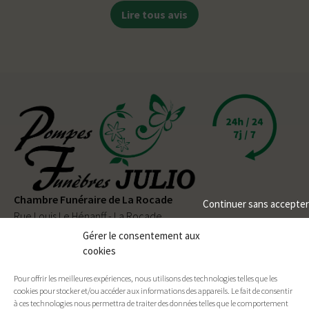
Lire tous avis
Chambre Funéraire de La Rocade
Continuer sans accepter
Rue Louis Le Hénanff - La Rocade
56330 PLUVIGNER
Gérer le consentement aux
cookies
02 97 50 90 80
Pour offrir les meilleures expériences, nous utilisons des technologies telles que les
Permanence téléphonique
24h/24
et
7j/7
cookies pour stocker et/ou accéder aux informations des appareils. Le fait de consentir
à ces technologies nous permettra de traiter des données telles que le comportement