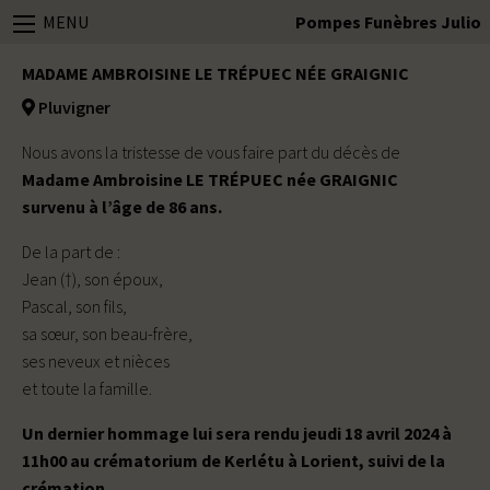
MENU
Pompes Funèbres Julio
MADAME AMBROISINE LE TRÉPUEC NÉE GRAIGNIC
Pluvigner
Nous avons la tristesse de vous faire part du décès de
Madame Ambroisine LE TRÉPUEC née GRAIGNIC
survenu à l’âge de 86 ans.
De la part de :
Jean (†), son époux,
Pascal, son fils,
sa sœur, son beau-frère,
ses neveux et nièces
et toute la famille.
Un dernier hommage lui sera rendu jeudi 18 avril 2024 à
11h00 au crématorium de Kerlétu à Lorient, suivi de la
crémation.