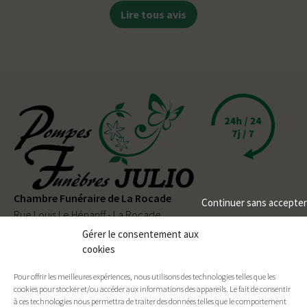
Lire tous avis
Chambre Funéraire de La Rocade
Continuer sans accepter
Rue Louis Le Hénanff - La Rocade
56330 PLUVIGNER
Gérer le consentement aux
cookies
02 97 50 90 80
Pour offrir les meilleures expériences, nous utilisons des technologies telles que les
Permanence téléphonique
24h/24
et
7j/7
cookies pour stocker et/ou accéder aux informations des appareils. Le fait de consentir
à ces technologies nous permettra de traiter des données telles que le comportement