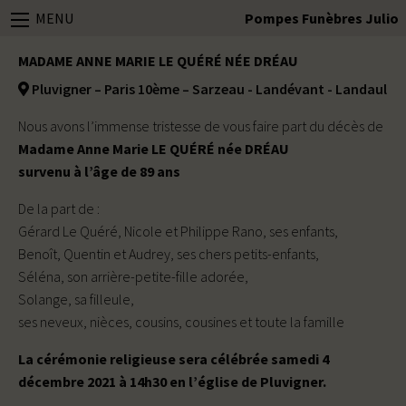
MENU
Pompes Funèbres Julio
MADAME ANNE MARIE LE QUÉRÉ NÉE DRÉAU
Pluvigner – Paris 10ème – Sarzeau - Landévant - Landaul
Nous avons l’immense tristesse de vous faire part du décès de
Madame Anne Marie LE QUÉRÉ née DRÉAU
survenu à l’âge de 89 ans
De la part de :
Gérard Le Quéré, Nicole et Philippe Rano, ses enfants,
Benoît, Quentin et Audrey, ses chers petits-enfants,
Séléna, son arrière-petite-fille adorée,
Solange, sa filleule,
ses neveux, nièces, cousins, cousines et toute la famille
La cérémonie religieuse sera célébrée samedi 4
décembre 2021 à 14h30 en l’église de Pluvigner.