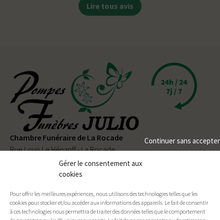
Lire tous avis
Chambre Funéraire de La Rocade
Continuer sans accepter
Rue Louis Le Hénanff - La Rocade
56330 PLUVIGNER
Gérer le consentement aux
cookies
02 97 50 90 80
Pour offrir les meilleures expériences, nous utilisons des technologies telles que les
Permanence téléphonique
24h/24
et
7j/7
cookies pour stocker et/ou accéder aux informations des appareils. Le fait de consentir
à ces technologies nous permettra de traiter des données telles que le comportement