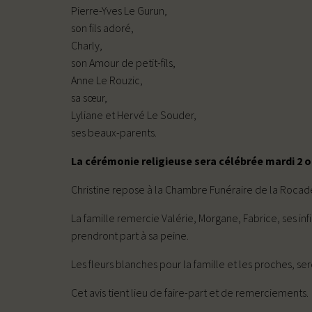
Pierre-Yves Le Gurun,
son fils adoré,
Charly,
son Amour de petit-fils,
Anne Le Rouzic,
sa sœur,
Lyliane et Hervé Le Souder,
ses beaux-parents.
La cérémonie religieuse sera célébrée mardi 2 oc
Christine repose à la Chambre Funéraire de la Rocade à
La famille remercie Valérie, Morgane, Fabrice, ses in
prendront part à sa peine.
Les fleurs blanches pour la famille et les proches, se
Cet avis tient lieu de faire-part et de remerciements.