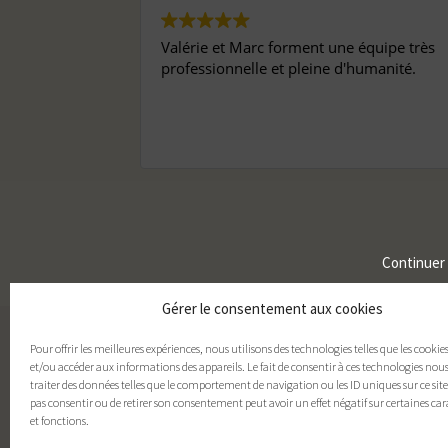
Valérie et Marc forment une équipe très
professionnelle et pleine d'humanité.
Continuer
Gérer le consentement aux cookies
Pour offrir les meilleures expériences, nous utilisons des technologies telles que les cookie
et/ou accéder aux informations des appareils. Le fait de consentir à ces technologies nou
traiter des données telles que le comportement de navigation ou les ID uniques sur ce site.
pas consentir ou de retirer son consentement peut avoir un effet négatif sur certaines car
et fonctions.