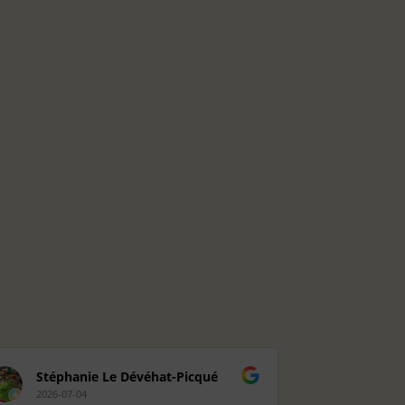
Stéphanie Le Dévéhat-Picqué
Rosely
2026-07-04
2026-06-