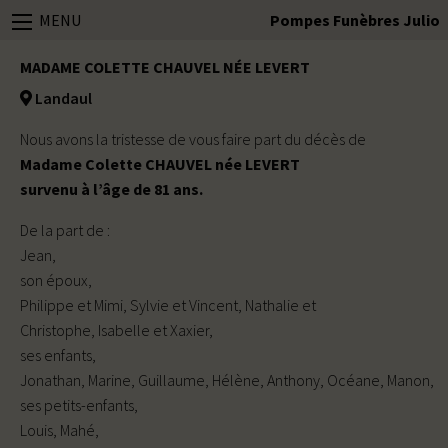
MENU
Pompes Funèbres Julio
MADAME COLETTE CHAUVEL NÉE LEVERT
Landaul
Nous avons la tristesse de vous faire part du décès de
Madame Colette CHAUVEL née LEVERT
survenu à l’âge de 81 ans.
De la part de :
Jean,
son époux,
Philippe et Mimi, Sylvie et Vincent, Nathalie et
Christophe, Isabelle et Xaxier,
ses enfants,
Jonathan, Marine, Guillaume, Hélène, Anthony, Océane, Manon,
ses petits-enfants,
Louis, Mahé,