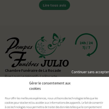
Lire tous avis
Chambre Funéraire de La Rocade
Continuer sans accepter
Rue Louis Le Hénanff - La Rocade
56330 PLUVIGNER
Gérer le consentement aux
cookies
02 97 50 90 80
Pour offrir les meilleures expériences, nous utilisons des technologies telles que les
Permanence téléphonique
24h/24
et
7j/7
cookies pour stocker et/ou accéder aux informations des appareils. Le fait de consentir
à ces technologies nous permettra de traiter des données telles que le comportement