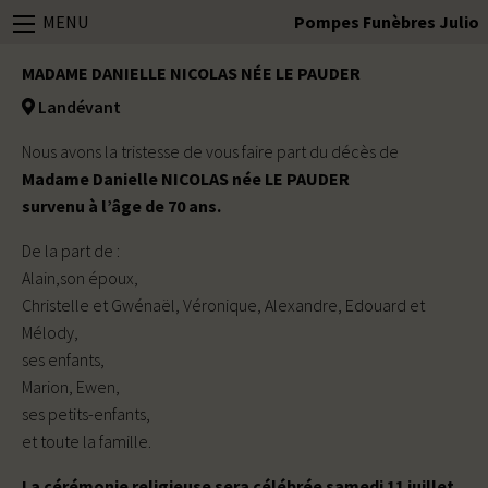
MENU
Pompes Funèbres Julio
MADAME DANIELLE NICOLAS NÉE LE PAUDER
Landévant
Nous avons la tristesse de vous faire part du décès de
Madame Danielle NICOLAS née LE PAUDER
survenu à l’âge de 70 ans.
De la part de :
Alain,son époux,
Christelle et Gwénaël, Véronique, Alexandre, Edouard et
Mélody,
ses enfants,
Marion, Ewen,
ses petits-enfants,
et toute la famille.
La cérémonie religieuse sera célébrée samedi 11 juillet