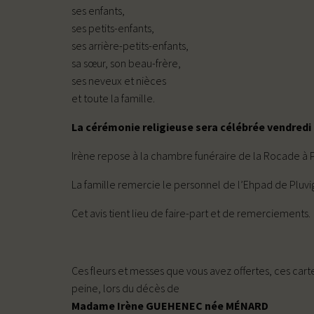
ses enfants,
ses petits-enfants,
ses arrière-petits-enfants,
sa sœur, son beau-frère,
ses neveux et nièces
et toute la famille.
La cérémonie religieuse sera célébrée vendredi 2
Irène repose à la chambre funéraire de la Rocade à Pl
La famille remercie le personnel de l’Ehpad de Pluvig
Cet avis tient lieu de faire-part et de remerciements.
Ces fleurs et messes que vous avez offertes, ces ca
peine, lors du décès de
Madame Irène GUEHENEC née MÉNARD