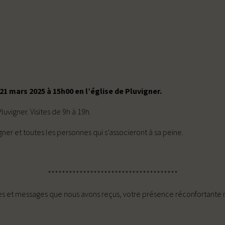
1 mars 2025 à 15h00 en l’église de Pluvigner.
uvigner. Visites de 9h à 19h.
ner et toutes les personnes qui s’associeront à sa peine.
*************************************
rtes et messages que nous avons reçus, votre présence réconfortant