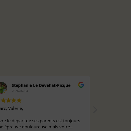
Stéphanie Le Dévéhat-Picqué
Rosely
2026-07-04
2026-06-
rc, Valérie,
Vivant depuis 
j'ai pu aller c
vre le depart de ses parents est toujours
parents qui éta
e épreuve douloureuse mais votre
colombarium du 