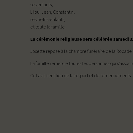
ses enfants,
Lilou, Jean, Constantin,
ses petits-enfants,
et toute la famille.
La cérémonie religieuse sera célébrée samedi 31
Josette repose à la chambre funéraire de la Rocade à
La famille remercie toutes les personnes qui s’associ
Cet avis tient lieu de faire-part et de remerciements.