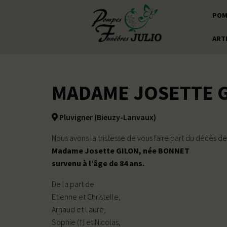
POM
ART
MADAME JOSETTE G
Pluvigner (Bieuzy-Lanvaux)
Nous avons la tristesse de vous faire part du décès de
Madame Josette GILON, née BONNET
survenu à l’âge de 84 ans.
De la part de
Etienne et Christelle,
Arnaud et Laure,
Sophie (†) et Nicolas,