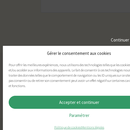
Continuer
Gérer le consentement aux cookies
Pour offrir les meilleures expériences, nous utilisons des technologies telles que les cookie
et/ou accéder aux informations des appareils. Le fait de consentir à ces technologies nou
traiter des données telles que le comportement de navigation ou les ID uniques sur ce site.
pas consentir ou de retirer son consentement peut avoir un effet négatif sur certaines car
et fonctions.
Accepter et continuer
Paramétrer
Politique de cookies
Mentions légales