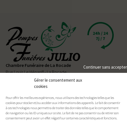
Chambre Funéraire de La Rocade
Continuer sans accepter
Rue Louis Le Hénanff - La Rocade
56330 PLUVIGNER
Gérer le consentement aux
cookies
02 97 50 90 80
Pour offrir les meilleures expériences, nous utilisons des technologies telles que les
Permanence téléphonique
24h/24
et
7j/7
cookies pour stocker et/ou accéder aux informations des appareils. Le fait de consentir
à ces technologies nous permettra de traiter des données telles que le comportement
de navigation ou les ID uniques sur ce site. Le fait de ne pas consentir ou de retirer son
consentement peut avoir un effet négatif sur certaines caractéristiques et fonctions.
Facebook
E-mail
Imprimer