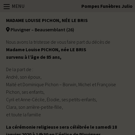
MENU
Pompes Funèbres Julio
MADAME LOUISE PICHON, NÉE LE BRIS
Pluvigner – Beausemblant (26)
Nous avons la tristesse de vous faire part du décès de
Madame Louise PICHON, née LE BRIS
survenu à l’âge de 85 ans,
De la part de :
André, son époux,
Maïté et Dominique Pïchon – Borwin, Michel et Françoise
Pichon, ses enfants,
Cyril et Anne-Cécile, Élodie, ses petits-enfants,
Clara, son arrière-petite-fille,
et toute la famille
La cérémonie religieuse sera célébrée le samedi 18
janvier 2020 à 14h30 en l’église de Pluvigner.