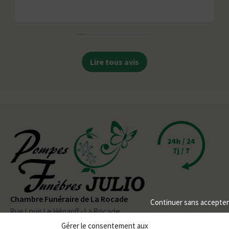
Lire tous avis
Chambre Funéraire de La Rocade
Continuer sans accepter
Rue Louis Le Hénanff - La Rocade
56330 PLUVIGNER
Gérer le consentement aux