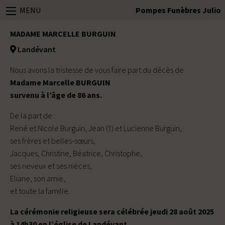
MENU
Pompes Funèbres Julio
MADAME MARCELLE BURGUIN
Landévant
Nous avons la tristesse de vous faire part du décès de
Madame Marcelle BURGUIN
survenu à l’âge de 86 ans.
De la part de :
René et Nicole Burguin, Jean (†) et Lucienne Burguin,
ses frères et belles-sœurs,
Jacques, Christine, Béatrice, Christophe,
ses neveux et ses nièces,
Eliane, son amie,
et toute la famille.
La cérémonie religieuse sera célébrée jeudi 28 août 2025
à 14h30 en l’église de Landévant.