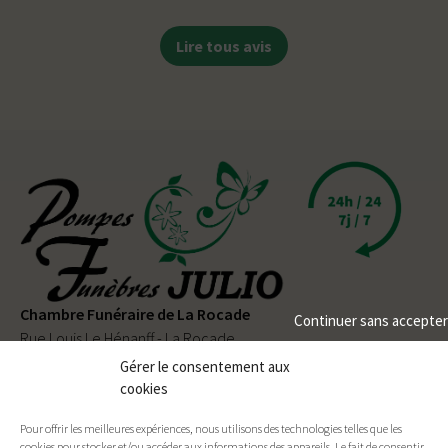
Lire tous avis
Chambre Funéraire de La Rocade
Continuer sans accepter
Rue Louis Le Hénanff - La Rocade
56330 PLUVIGNER
Gérer le consentement aux
cookies
02 97 50 90 80
Pour offrir les meilleures expériences, nous utilisons des technologies telles que les
Permanence téléphonique
24h/24
et
7j/7
cookies pour stocker et/ou accéder aux informations des appareils. Le fait de consentir