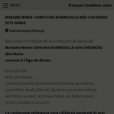
MENU
Pompes Funèbres Julio
MADAME MARIE-CHRISTINE DUBREUILLE NÉE CHESNEAU
DITE MARIE
Sainte Anne d’Auray
Nous avons la tristesse de vous faire part du décès de
Madame Marie-Christine DUBREUILLE née CHESNEAU
dite Marie
survenu à l’âge de 69 ans.
De la part de :
Alain, son époux,
Céline et Laurent, Guillaume et Dorothée, ses enfants,
Louis-Marie, Anaël, Manoah, Apolline, ses petits-enfants,
ses frères, sa sœur, ses beaux-frères, ses belles-sœurs,
toute la famille et ses amis.
La cérémonie religieuse sera célébrée vendredi 31 mai