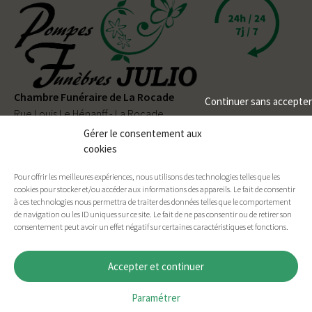
Chambre Funéraire de La Rocade
Continuer sans accepter
Rue Louis Le Hénanff - La Rocade
56330 PLUVIGNER
Gérer le consentement aux
cookies
02 97 50 90 80
Pour offrir les meilleures expériences, nous utilisons des technologies telles que les
Permanence téléphonique
24h/24
et
7j/7
cookies pour stocker et/ou accéder aux informations des appareils. Le fait de consentir
à ces technologies nous permettra de traiter des données telles que le comportement
de navigation ou les ID uniques sur ce site. Le fait de ne pas consentir ou de retirer son
consentement peut avoir un effet négatif sur certaines caractéristiques et fonctions.
Facebook
E-mail
Imprimer
Accepter et continuer
Paramétrer