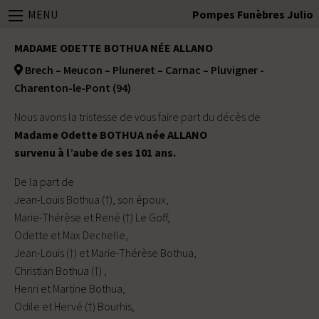
MENU
Pompes Funèbres Julio
MADAME ODETTE BOTHUA NÉE ALLANO
Brech – Meucon – Pluneret – Carnac – Pluvigner -
Charenton-le-Pont (94)
Nous avons la tristesse de vous faire part du décès de
Madame Odette BOTHUA née ALLANO
survenu à l’aube de ses 101 ans.
De la part de
Jean-Louis Bothua (†), son époux,
Marie-Thérèse et René (†) Le Goff,
Odette et Max Dechelle,
Jean-Louis (†) et Marie-Thérèse Bothua,
Christian Bothua (†) ,
Henri et Martine Bothua,
Odile et Hervé (†) Bourhis,