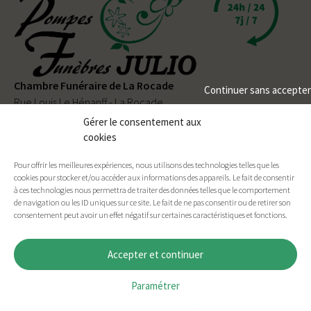
Chambre Funéraire de La Rocade
Continuer sans accepter
Rue Louis Le Hénanff - La Rocade
56330 PLUVIGNER
Gérer le consentement aux
cookies
02 97 50 90 80
Pour offrir les meilleures expériences, nous utilisons des technologies telles que les
Permanence téléphonique
24h/24
et
7j/7
cookies pour stocker et/ou accéder aux informations des appareils. Le fait de consentir
à ces technologies nous permettra de traiter des données telles que le comportement
de navigation ou les ID uniques sur ce site. Le fait de ne pas consentir ou de retirer son
consentement peut avoir un effet négatif sur certaines caractéristiques et fonctions.
Facebook
E-mail
Imprimer
Accepter et continuer
Paramétrer
ACCUEIL
PLAN DU SITE
MENTIONS LÉGALES
CONTACT