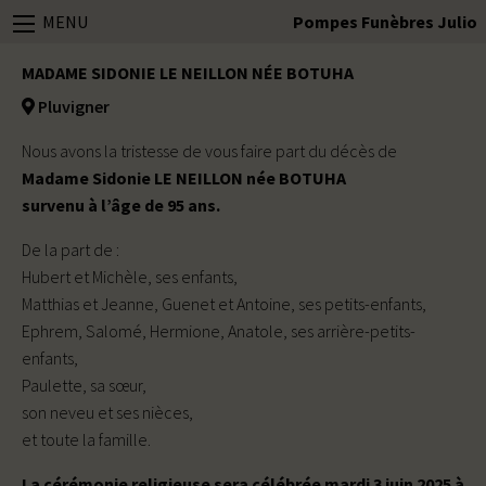
MENU
Pompes Funèbres Julio
MADAME SIDONIE LE NEILLON NÉE BOTUHA
Pluvigner
Nous avons la tristesse de vous faire part du décès de
Madame Sidonie LE NEILLON née BOTUHA
survenu à l’âge de 95 ans.
De la part de :
Hubert et Michèle, ses enfants,
Matthias et Jeanne, Guenet et Antoine, ses petits-enfants,
Ephrem, Salomé, Hermione, Anatole, ses arrière-petits-
enfants,
Paulette, sa sœur,
son neveu et ses nièces,
et toute la famille.
La cérémonie religieuse sera célébrée mardi 3 juin 2025 à