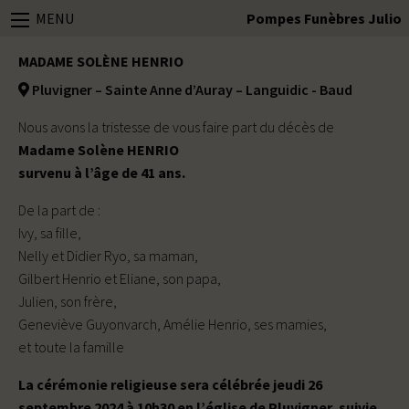
MENU
Pompes Funèbres Julio
MADAME SOLÈNE HENRIO
Pluvigner – Sainte Anne d’Auray – Languidic - Baud
Nous avons la tristesse de vous faire part du décès de
Madame Solène HENRIO
survenu à l’âge de 41 ans.
De la part de :
Ivy, sa fille,
Nelly et Didier Ryo, sa maman,
Gilbert Henrio et Eliane, son papa,
Julien, son frère,
Geneviève Guyonvarch, Amélie Henrio, ses mamies,
et toute la famille
La cérémonie religieuse sera célébrée jeudi 26
septembre 2024 à 10h30 en l’église de Pluvigner, suivie