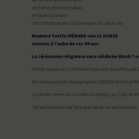
ses frères et belles sœurs,
et toute la famille
ont la tristesse de vous faire part du décès de
Madame Yvette MÉNARD née LE DORSE
survenu à l’aube de ses 94 ans.
La cérémonie religieuse sera célébrée Mardi 7 oc
Yvette repose à la Chambre Funéraire de la Rocade à P
Des dons au profit des pompiers (SDIS56) seront préfé
La famille remercie les intervenant(e)s du CCAS de Pl
Cet avis tient lieu de faire-part et de remerciements.