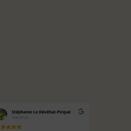
Stéphanie Le Dévéhat-Picqué
Rosely
2026-07-04
2026-06-