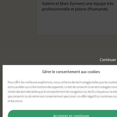
Valérie et Marc forment une équipe très
professionnelle et pleine d'humanité.
Continuer
Gérer le consentement aux cookies
Pour offrir les meilleures expériences, nous utilisons des technologies telles que les cookie
et/ou accéder aux informations des appareils. Le fait de consentir à ces technologies nou
traiter des données telles que le comportement de navigation ou les ID uniques sur ce site.
pas consentir ou de retirer son consentement peut avoir un effet négatif sur certaines car
et fonctions.
Accepter et continuer