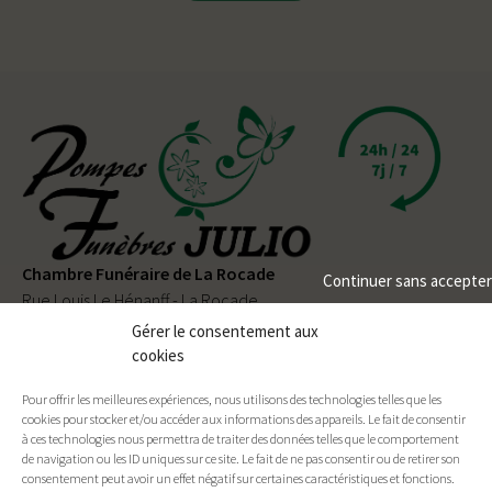
Chambre Funéraire de La Rocade
Continuer sans accepter
Rue Louis Le Hénanff - La Rocade
56330 PLUVIGNER
Gérer le consentement aux
cookies
02 97 50 90 80
Pour offrir les meilleures expériences, nous utilisons des technologies telles que les
Permanence téléphonique
24h/24
et
7j/7
cookies pour stocker et/ou accéder aux informations des appareils. Le fait de consentir
à ces technologies nous permettra de traiter des données telles que le comportement
de navigation ou les ID uniques sur ce site. Le fait de ne pas consentir ou de retirer son
consentement peut avoir un effet négatif sur certaines caractéristiques et fonctions.