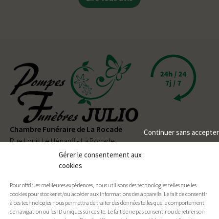
Chambre Funéraire de La Rocade
Continuer sans accepter
Rue Louis Le Hénanff - La Rocade
56330 PLUVIGNER
Gérer le consentement aux
cookies
02 97 50 90 80
Pour offrir les meilleures expériences, nous utilisons des technologies telles que les
Permanence téléphonique
24h/24
et
7j/7
cookies pour stocker et/ou accéder aux informations des appareils. Le fait de consentir
à ces technologies nous permettra de traiter des données telles que le comportement
de navigation ou les ID uniques sur ce site. Le fait de ne pas consentir ou de retirer son