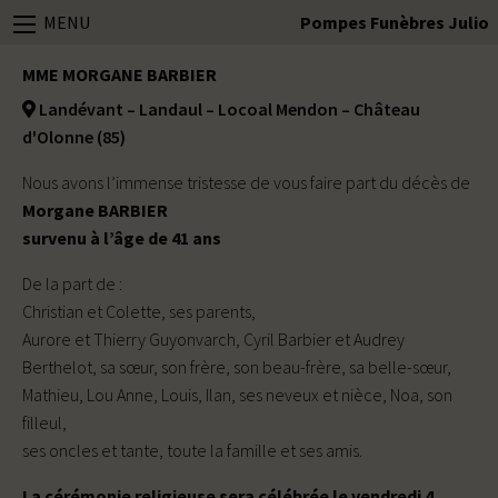
MENU
Pompes Funèbres Julio
MME MORGANE BARBIER
Landévant – Landaul – Locoal Mendon – Château
d'Olonne (85)
Nous avons l’immense tristesse de vous faire part du décès de
Morgane BARBIER
survenu à l’âge de 41 ans
De la part de :
Christian et Colette, ses parents,
Aurore et Thierry Guyonvarch, Cyril Barbier et Audrey
Berthelot, sa sœur, son frère, son beau-frère, sa belle-sœur,
Mathieu, Lou Anne, Louis, Ilan, ses neveux et nièce, Noa, son
filleul,
ses oncles et tante, toute la famille et ses amis.
La cérémonie religieuse sera célébrée le vendredi 4