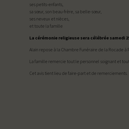
ses petits-enfants,
sa sœur, son beau-frère, sa belle-sœur,
ses neveux et nièces,
et toute la famille
La cérémonie religieuse sera célébrée samedi 25
Alain repose à la Chambre Funéraire de la Rocade à Plu
La famille remercie tout le personnel soignant et tout
Cet avis tient lieu de faire-part et de remerciements.