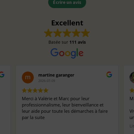
Écrire un avis
Excellent
Basée sur
111 avis
martine garanger
2026-07-09
Merci à Valérie et Marc pour leur
Ma
professionnalisme, leur bienveillance et
leur aide pour toute les démarches à faire
Vi
par la suite
un
pr
Li
pe