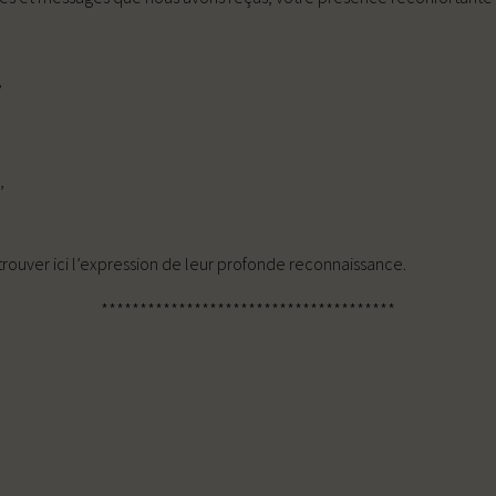
,
,
rouver ici l’expression de leur profonde reconnaissance.
**************************************