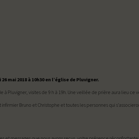
26 mai 2018 à 10h30 en l’église de Pluvigner.
 Pluvigner, visites de 9 h à 19h. Une veillée de prière aura lieu ce 
infirmier Bruno et Christophe et toutes les personnes qui s’associeron
artes et messages que nous avons reçus, votre présence réconfortan