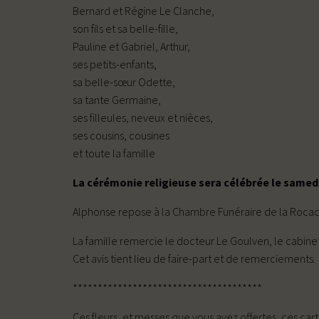
Bernard et Régine Le Clanche,
son fils et sa belle-fille,
Pauline et Gabriel, Arthur,
ses petits-enfants,
sa belle-sœur Odette,
sa tante Germaine,
ses filleules, neveux et nièces,
ses cousins, cousines
et toute la famille
La cérémonie religieuse sera célébrée le samedi 
Alphonse repose à la Chambre Funéraire de la Rocade à
La famille remercie le docteur Le Goulven, le cabinet 
Cet avis tient lieu de faire-part et de remerciements.
**************************************
Ces fleurs, et messes que vous avez offertes, ces c