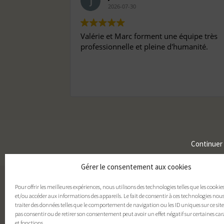
2026-07-30
Valérie et Marc forment une équipe très
professionnelle et pleine d'humanité.
Continuer
Gérer le consentement aux cookies
Pour offrir les meilleures expériences, nous utilisons des technologies telles que les cookie
et/ou accéder aux informations des appareils. Le fait de consentir à ces technologies nou
traiter des données telles que le comportement de navigation ou les ID uniques sur ce site.
pas consentir ou de retirer son consentement peut avoir un effet négatif sur certaines car
et fonctions.