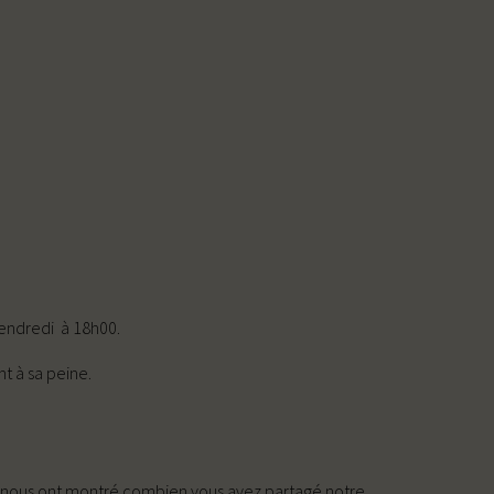
vendredi à 18h00.
t à sa peine.
te nous ont montré combien vous avez partagé notre