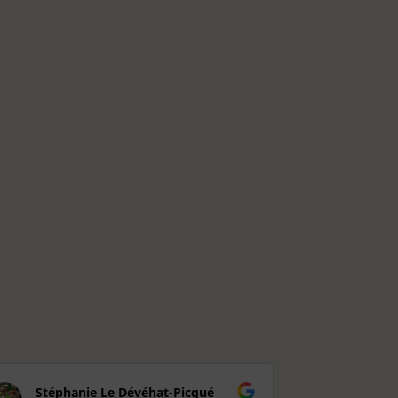
Stéphanie Le Dévéhat-Picqué
Rosely