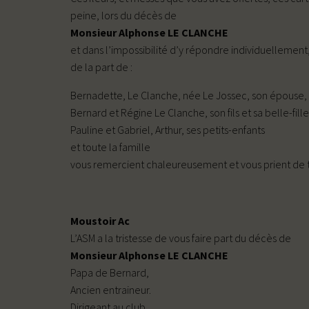
peine, lors du décès de
Monsieur Alphonse LE CLANCHE
et dans l’impossibilité d’y répondre individuellement
de la part de :
Bernadette, Le Clanche, née Le Jossec, son épouse,
Bernard et Régine Le Clanche, son fils et sa belle-fille
Pauline et Gabriel, Arthur, ses petits-enfants
et toute la famille
vous remercient chaleureusement et vous prient de t
Moustoir Ac
L’ASM a la tristesse de vous faire part du décès de
Monsieur Alphonse LE CLANCHE
Papa de Bernard,
Ancien entraineur.
Dirigeant au club