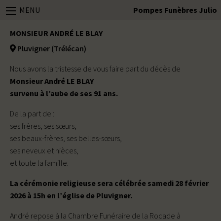
MENU
Pompes Funèbres Julio
MONSIEUR ANDRÉ LE BLAY
Pluvigner (Trélécan)
Nous avons la tristesse de vous faire part du décès de
Monsieur André LE BLAY
survenu à l’aube de ses 91 ans.
De la part de :
ses frères, ses sœurs,
ses beaux-frères, ses belles-sœurs,
ses neveux et nièces,
et toute la famille.
La cérémonie religieuse sera célébrée samedi 28 février
2026 à 15h en l’église de Pluvigner.
André repose à la Chambre Funéraire de la Rocade à