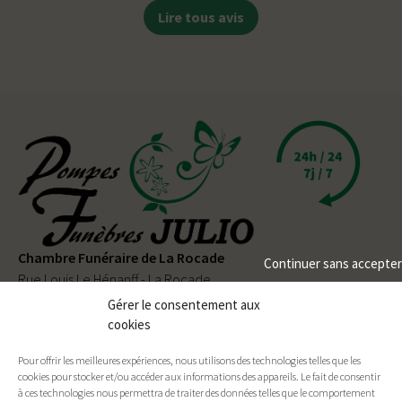
Lire tous avis
Chambre Funéraire de La Rocade
Continuer sans accepter
Rue Louis Le Hénanff - La Rocade
56330 PLUVIGNER
Gérer le consentement aux
cookies
02 97 50 90 80
Pour offrir les meilleures expériences, nous utilisons des technologies telles que les
Permanence téléphonique
24h/24
et
7j/7
cookies pour stocker et/ou accéder aux informations des appareils. Le fait de consentir
à ces technologies nous permettra de traiter des données telles que le comportement