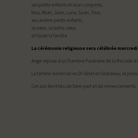
ses petits-enfants et leurs conjoints,
Noa, Milan, Jules, Luna, Soan, Tess,
ses arrière-petits-enfants,
sa sœur, sa belle-sœur,
et toute la famille
La cérémonie religieuse sera célébrée mercredi 1
Ange repose à la Chambre Funéraire de la Rocade à Plu
La famille remercie les Dr Gillet et Gilardeau, le per
Cet avis tient lieu de faire-part et de remerciements.