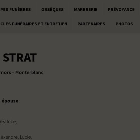
PES FUNÈBRES
OBSÈQUES
MARBRERIE
PRÉVOYANCE
ICLES FUNÉRAIRES ET ENTRETIEN
PARTENAIRES
PHOTOS
 STRAT
amors – Monterblanc
n épouse.
Béatrice,
lexandre, Lucie,