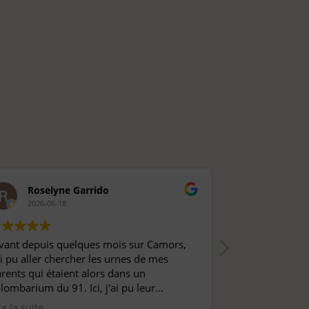
Roselyne Garrido
Ca Ro
2026-06-18
2026-04-
vant depuis quelques mois sur Camors,
Merci à Valérie
ai pu aller chercher les urnes de mes
et leur douce
rents qui étaient alors dans un
douloureux...
lombarium du 91. Ici, j'ai pu leur
Leur présence 
tribuer une cavurne et ce sont Valérie et
est un réel sou
re la suite
Lire la suite