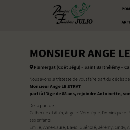
POM
ART
MONSIEUR ANGE LE
Plumergat (Coët Jégu) – Saint Barthélémy – C
Nous avons la tristesse de vous faire part du décès de
Monsieur Ange LE STRAT
parti à l’âge de 88 ans, rejoindre Antoinette, so
De la part de :
Catherine et Alain, Ange et Véronique, Dominique et 
ses enfants,
Émilie, Anne-Laure, David, Guénolé, Jérémy, Cindy, A