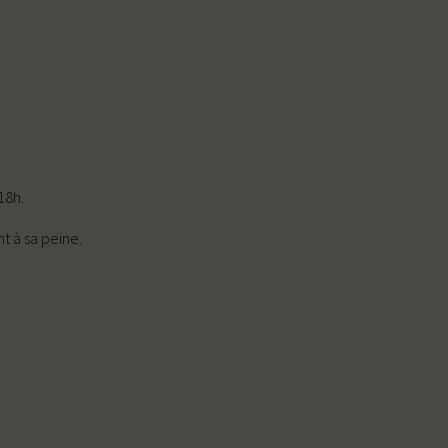
18h.
t à sa peine.