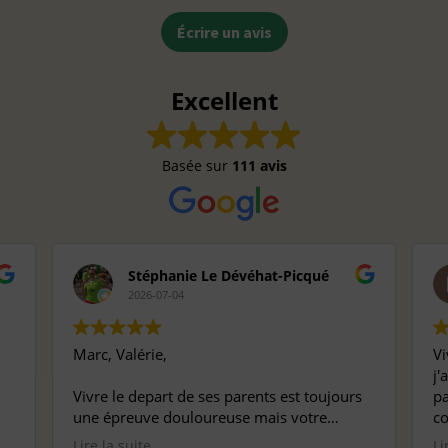
Écrire un avis
Excellent
Basée sur
111 avis
Stéphanie Le Dévéhat-Picqué
2026-07-04
Marc, Valérie,
Vi
j'
Vivre le depart de ses parents est toujours
pa
une épreuve douloureuse mais votre
co
professionnalisme et gentillesse nous ont
at
Lire la suite
Li