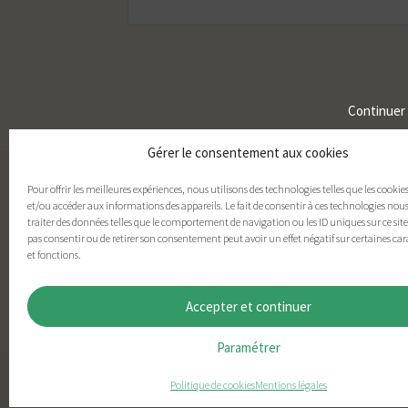
Continuer
Gérer le consentement aux cookies
Pour offrir les meilleures expériences, nous utilisons des technologies telles que les cookie
et/ou accéder aux informations des appareils. Le fait de consentir à ces technologies nou
traiter des données telles que le comportement de navigation ou les ID uniques sur ce site.
pas consentir ou de retirer son consentement peut avoir un effet négatif sur certaines car
et fonctions.
Accepter et continuer
Paramétrer
Politique de cookies
Mentions légales