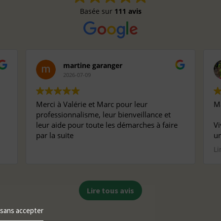
Basée sur
111 avis
martine garanger
2026-07-09
Merci à Valérie et Marc pour leur
Ma
professionnalisme, leur bienveillance et
leur aide pour toute les démarches à faire
Vi
par la suite
un
pr
Li
pe
ma
Mê
Lire tous avis
ch
pe
 sans accepter
ob