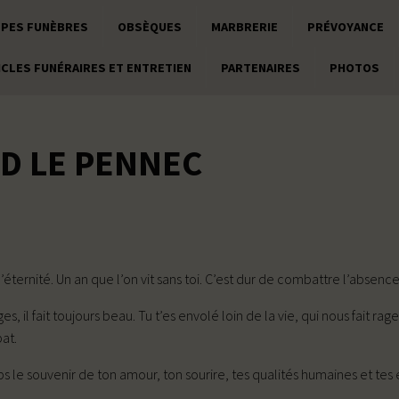
PES FUNÈBRES
OBSÈQUES
MARBRERIE
PRÉVOYANCE
ICLES FUNÉRAIRES ET ENTRETIEN
PARTENAIRES
PHOTOS
D LE PENNEC
éternité. Un an que l’on vit sans toi. C’est dur de combattre l’absenc
il fait toujours beau. Tu t’es envolé loin de la vie, qui nous fait rag
at.
 le souvenir de ton amour, ton sourire, tes qualités humaines et te