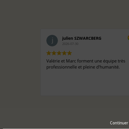
julien SZWARCBERG
2026-07-30
Valérie et Marc forment une équipe très
professionnelle et pleine d'humanité.
Continuer