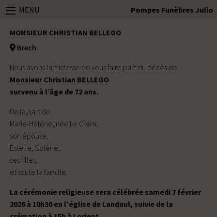
MENU
Pompes Funèbres Julio
MONSIEUR CHRISTIAN BELLEGO
Brech
Nous avons la tristesse de vous faire part du décès de
Monsieur Christian BELLEGO
survenu à l’âge de 72 ans.
De la part de
Marie-Hélène, née Le Crom,
son épouse,
Estelle, Solène,
ses filles,
et toute la famille.
La cérémonie religieuse sera célébrée samedi 7 février
2026 à 10h30 en l’église de Landaul, suivie de la
crémation à 15h à Lorient.