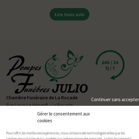
Lire tous avis
Chambre Funéraire de La Rocade
Continuer sans accepter
Rue Louis Le Hénanff - La Rocade
56330 PLUVIGNER
Gérer le consentement aux
cookies
02 97 50 90 80
Pour offrir les meilleures expériences, nous utilisons des technologies telles que les
Permanence téléphonique
24h/24
et
7j/7
cookies pour stocker et/ou accéder aux informations des appareils. Le fait de consentir