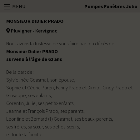
MENU
Pompes Funèbres Julio
MONSIEUR DIDIER PRADO
Pluvigner - Kervignac
Nous avons la tristesse de vous faire part du décès de
Monsieur Didier PRADO
survenu à l’âge de 62 ans
De la part de :
Sylvie, née Goasmat, son épouse,
Sophie et Cédric Puren, Fanny Prado et Dimitri, Cindy Prado et
Giuseppe, ses enfants,
Corentin, Julie, ses petits-enfants,
Jeanne et François Prado, ses parents,
Léontine et Bernard (†) Goasmat, ses beaux-parents,
ses frères, sa sœur, ses belles-sœurs,
et toute la famille