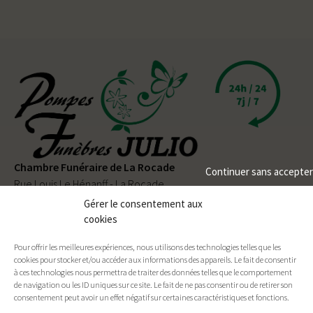
Chambre Funéraire de La Rocade
Continuer sans accepter
Rue Louis Le Hénanff - La Rocade
56330 PLUVIGNER
Gérer le consentement aux
cookies
02 97 50 90 80
Pour offrir les meilleures expériences, nous utilisons des technologies telles que les
Permanence téléphonique
24h/24
et
7j/7
cookies pour stocker et/ou accéder aux informations des appareils. Le fait de consentir
à ces technologies nous permettra de traiter des données telles que le comportement
de navigation ou les ID uniques sur ce site. Le fait de ne pas consentir ou de retirer son
consentement peut avoir un effet négatif sur certaines caractéristiques et fonctions.