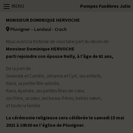
MENU
Pompes Funèbres Julio
MONSIEUR DOMINIQUE HERVOCHE
Pluvigner – Landaul - Crach
Nous avons la tristesse de vous faire part du décès de
Monsieur Dominique HERVOCHE
parti rejoindre son épouse Nelly, à l’âge de 61 ans,
De la part de :
Gwendal et Camille, Johanna et Cyril, ses enfants,
Iliana, sa petite-fille adorée,
Kiara, Ayamée, ses petites-filles de cœur,
son frère, sa sœur, ses beaux-frères, belles-sœurs,
et toute la famille
La cérémonie religieuse sera célébrée le samedi 15 mai
2021 à 10h30 en l’église de Pluvigner.