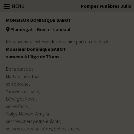
MENU
Pompes Funèbres Julio
MONSIEUR DOMINIQUE SABOT
Plumergat – Brech – Landaul
Nous avons la tristesse de vous faire part du décès de
Monsieur Dominique SABOT
survenu à l’âge de 73 ans.
De la part de :
Martine, née Tual,
son épouse,
Yaouenn et Lucie,
Lénaïg et Kévin,
ses enfants,
Ysalys, Mewen, Aimylia,
ses très chers petits-enfants,
ses sœurs, beaux-frères, belles-sœurs,