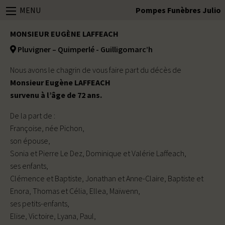
MENU
Pompes Funèbres Julio
MONSIEUR EUGÈNE LAFFEACH
Pluvigner – Quimperlé - Guilligomarc’h
Nous avons le chagrin de vous faire part du décès de
Monsieur Eugène LAFFEACH
survenu à l’âge de 72 ans.
De la part de :
Françoise, née Pichon,
son épouse,
Sonia et Pierre Le Dez, Dominique et Valérie Laffeach,
ses enfants,
Clémence et Baptiste, Jonathan et Anne-Claire, Baptiste et
Enora, Thomas et Célia, Ellea, Maïwenn,
ses petits-enfants,
Elise, Victoire, Lyana, Paul,