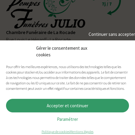
Chambre Funéraire de La Rocade
Continuer sans accepter
Rue Louis Le Hénanff - La Rocade
56330 PLUVIGNER
Gérer le consentement aux
cookies
02 97 50 90 80
Pour offrir les meilleures expériences, nous utilisons des technologies telles que les
Permanence téléphonique
24h/24
et
7j/7
cookies pour stocker et/ou accéder aux informations des appareils. Le fait de consentir
à ces technologies nous permettra de traiter des données telles que le comportement
de navigation ou les ID uniques sur ce site. Le fait de ne pas consentir ou de retirer son
consentement peut avoir un effet négatif sur certaines caractéristiques et fonctions.
Facebook
E-mail
Imprimer
Accepter et continuer
Paramétrer
ACCUEIL
PLAN DU SITE
MENTIONS LÉGALES
CONTACT
Politique de cookies
Mentions légales