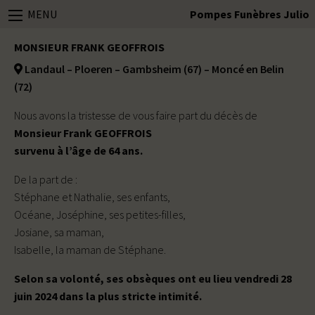
MENU
Pompes Funèbres Julio
MONSIEUR FRANK GEOFFROIS
Landaul – Ploeren – Gambsheim (67) – Moncé en Belin
(72)
Nous avons la tristesse de vous faire part du décès de
Monsieur Frank GEOFFROIS
survenu à l’âge de 64 ans.
De la part de :
Stéphane et Nathalie, ses enfants,
Océane, Joséphine, ses petites-filles,
Josiane, sa maman,
Isabelle, la maman de Stéphane.
Selon sa volonté, ses obsèques ont eu lieu vendredi 28
juin 2024 dans la plus stricte intimité.