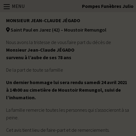
MENU
Pompes Funèbres Julio
MONSIEUR JEAN-CLAUDE JÉGADO
Saint Paul en Jarez (42) – Moustoir Remungol
Nous avons la tristesse de vous faire part du décès de
Monsieur Jean-Claude JÉGADO
survenu à l’aube de ses 78 ans
De la part de toute sa famille
Un dernier hommage lui sera rendu samedi 24 avril 2021
à 14h00 au cimetière de Moustoir Remungol, suivi de
l’inhumation.
La famille remercie toutes les personnes qui s’associeront à sa
peine.
Cet avis tient lieu de faire-part et de remerciements.