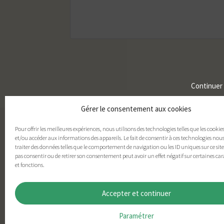
Continuer
Gérer le consentement aux cookies
Pour offrir les meilleures expériences, nous utilisons des technologies telles que les cookie
et/ou accéder aux informations des appareils. Le fait de consentir à ces technologies nou
traiter des données telles que le comportement de navigation ou les ID uniques sur ce site.
pas consentir ou de retirer son consentement peut avoir un effet négatif sur certaines car
et fonctions.
Accepter et continuer
Paramétrer