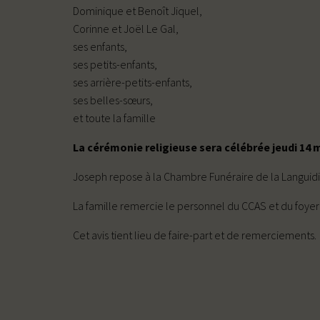
Dominique et Benoît Jiquel,
Corinne et Joël Le Gal,
ses enfants,
ses petits-enfants,
ses arrière-petits-enfants,
ses belles-sœurs,
et toute la famille
La cérémonie religieuse sera célébrée jeudi 14 m
Joseph repose à la Chambre Funéraire de la Languidic
La famille remercie le personnel du CCAS et du foyer 
Cet avis tient lieu de faire-part et de remerciements.