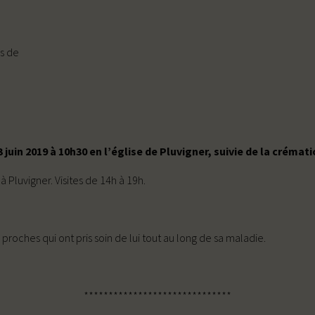
ès de
 juin 2019 à 10h30 en l’église de Pluvigner, suivie de la crémati
Pluvigner. Visites de 14h à 19h.
 proches qui ont pris soin de lui tout au long de sa maladie.
******************************