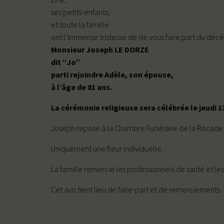
ses petits-enfants,
et toute la famille
ont l’immense tristesse de de vous faire part du déc
Monsieur Joseph LE DORZE
dit “Jo”
parti rejoindre Adèle, son épouse,
à l’âge de 81 ans.
La cérémonie religieuse sera célébrée le jeudi 13
Joseph repose à la Chambre Funéraire de la Rocade à 
Uniquement une fleur individuelle.
La famille remercie les professionnels de santé et les
Cet avis tient lieu de faire-part et de remerciements.