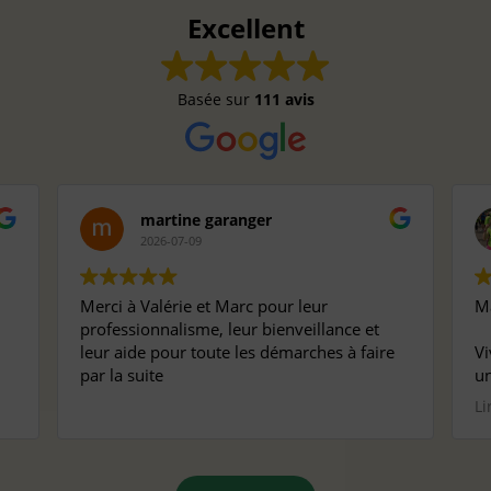
Excellent
Basée sur
111 avis
martine garanger
2026-07-09
Merci à Valérie et Marc pour leur
Ma
professionnalisme, leur bienveillance et
leur aide pour toute les démarches à faire
Vi
par la suite
un
pr
Li
pe
ma
Mê