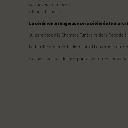
son neveu, ses nièces
et toute la famille
La cérémonie religieuse sera célébrée le mardi 3
Jules repose à la Chambre Funéraire de la Rocade à Pl
La famille remercie la direction et l’ensemble du per
Cet avis tient lieu de faire-part et de remerciements.