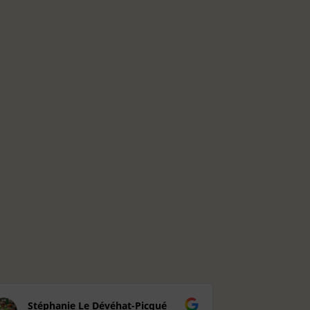
Stéphanie Le Dévéhat-Picqué
Rosely