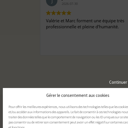
2026-07-30
Valérie et Marc forment une équipe très
professionnelle et pleine d'humanité.
Continuer
Gérer le consentement aux cookies
Pour offrir les meilleures expériences, nous utilisons des technologies telles que les cookie
et/ou accéder aux informations des appareils. Le fait de consentir à ces technologies nou
traiter des données telles que le comportement de navigation ou les ID uniques sur ce site.
pas consentir ou de retirer son consentement peut avoir un effet négatif sur certaines car
et fonctions.