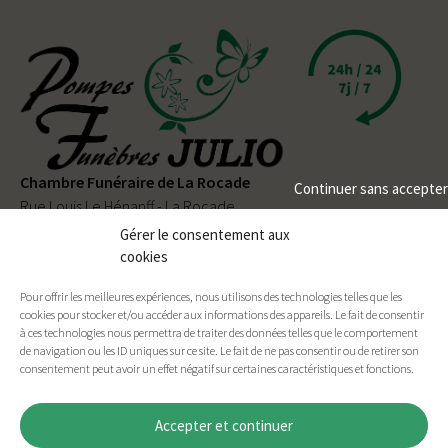
Chambre Funéraire de La Rocade
Continuer sans accepter
Rue Louis Le Hénanff - La Rocade
56330 PLUVIGNER
Gérer le consentement aux
cookies
02 97 50 90 80
Pour offrir les meilleures expériences, nous utilisons des technologies telles que les
Permanence téléphonique
24h/24
et
7j/7
cookies pour stocker et/ou accéder aux informations des appareils. Le fait de consentir
à ces technologies nous permettra de traiter des données telles que le comportement
de navigation ou les ID uniques sur ce site. Le fait de ne pas consentir ou de retirer son
consentement peut avoir un effet négatif sur certaines caractéristiques et fonctions.
Facebook
E-mail
Imprimer
Accepter et continuer