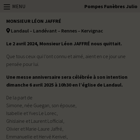
MENU
Pompes Funèbres Julio
MONSIEUR LÉON JAFFRÉ
Landaul – Landévant – Rennes – Kervignac
Le 2 avril 2024, Monsieur Léon JAFFRÉ nous quittait.
Que tous ceux qui l’ont connu et aimé, aient en ce jour une
pensée pour lui.
Une messe anniversaire sera célébrée à son intention
dimanche 6 avril 2025 à 10h30 en l’église de Landaul.
De la part de
Simone, née Guegan, son épouse,
Isabelle et Yves Le Lorec,
Ghislaine et Laurent Lofficial,
Olivier et Marie-Laure Jaffré,
Emmanuelle et Hervé Kerivel,