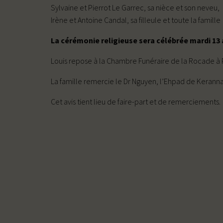
Sylvaine et Pierrot Le Garrec, sa nièce et son neveu,
Irène et Antoine Candal, sa filleule et toute la famille
La cérémonie religieuse sera célébrée mardi 13 a
Louis repose à la Chambre Funéraire de la Rocade à Pl
La famille remercie le Dr Nguyen, l’Ehpad de Keranna 
Cet avis tient lieu de faire-part et de remerciements.