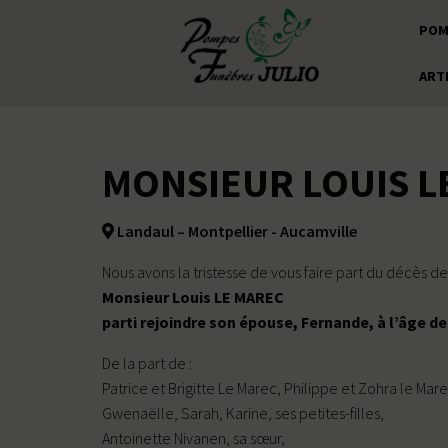
POM
ART
MONSIEUR LOUIS L
Landaul – Montpellier - Aucamville
Nous avons la tristesse de vous faire part du décès de
Monsieur Louis LE MAREC
parti rejoindre son épouse, Fernande, à l’âge de
De la part de :
Patrice et Brigitte Le Marec, Philippe et Zohra le Mare
Gwenaëlle, Sarah, Karine, ses petites-filles,
Antoinette Nivanen, sa sœur,