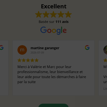
Excellent
Basée sur
111 avis
martine garanger
2026-07-09
Merci à Valérie et Marc pour leur
Ma
professionnalisme, leur bienveillance et
leur aide pour toute les démarches à faire
Vi
par la suite
un
pr
Li
pe
ma
Mê