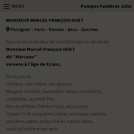
MENU
Pompes Funèbres Julio
MONSIEUR MARCEL-FRANÇOIS HUET
Pluvigner – Paris – Rennes – Bruz - Guichen
Nous avons la douleur de vous faire part du décès de
Monsieur Marcel-François HUET
dit “Marceau”
survenu à l’âge de 52 ans,
De la part de :
Christine, née Chérel, son épouse,
Morgane et Kévin, Gwenaëlle, Killian, ses enfants,
Joséphine, sa petite-fille,
Marcel et Marie-Thérèse Huet, ses parents,
Claude (†) et Jacqueline Chérel, ses beaux-parents,
ses frères, sœurs, beaux-frères, belles-sœurs,
toute la famille et ses amis