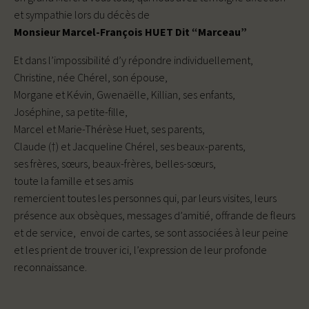
et sympathie lors du décès de
Monsieur Marcel-François HUET Dit “Marceau”
Et dans l’impossibilité d’y répondre individuellement,
Christine, née Chérel, son épouse,
Morgane et Kévin, Gwenaëlle, Killian, ses enfants,
Joséphine, sa petite-fille,
Marcel et Marie-Thérèse Huet, ses parents,
Claude (†) et Jacqueline Chérel, ses beaux-parents,
ses frères, sœurs, beaux-frères, belles-sœurs,
toute la famille et ses amis
remercient toutes les personnes qui, par leurs visites, leurs
présence aux obsèques, messages d’amitié, offrande de fleurs
et de service, envoi de cartes, se sont associées à leur peine
et les prient de trouver ici, l’expression de leur profonde
reconnaissance.