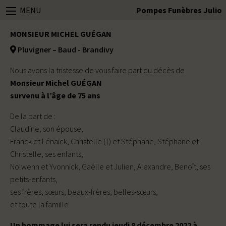
MENU
Pompes Funèbres Julio
MONSIEUR MICHEL GUÉGAN
Pluvigner – Baud - Brandivy
Nous avons la tristesse de vous faire part du décès de
Monsieur Michel GUÉGAN
survenu à l’âge de 75 ans
De la part de :
Claudine, son épouse,
Franck et Lénaïck, Christelle (†) et Stéphane, Stéphane et
Christelle, ses enfants,
Nolwenn et Yvonnick, Gaëlle et Julien, Alexandre, Benoît, ses
petits-enfants,
ses frères, sœurs, beaux-frères, belles-sœurs,
et toute la famille
Un hommage lui sera rendu jeudi 8 décembre 2022 à