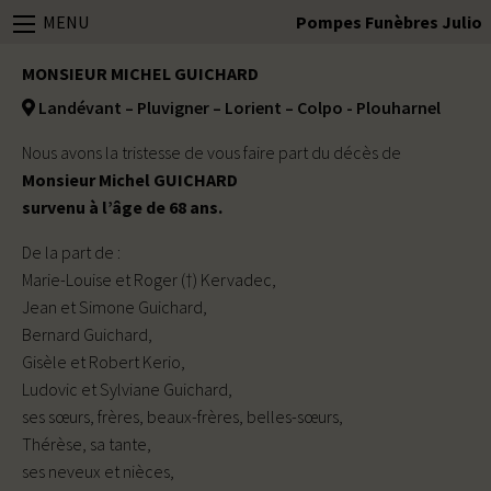
MENU
Pompes Funèbres Julio
MONSIEUR MICHEL GUICHARD
Landévant – Pluvigner – Lorient – Colpo - Plouharnel
Nous avons la tristesse de vous faire part du décès de
Monsieur Michel GUICHARD
survenu à l’âge de 68 ans.
De la part de :
Marie-Louise et Roger (†) Kervadec,
Jean et Simone Guichard,
Bernard Guichard,
Gisèle et Robert Kerio,
Ludovic et Sylviane Guichard,
ses sœurs, frères, beaux-frères, belles-sœurs,
Thérèse, sa tante,
ses neveux et nièces,