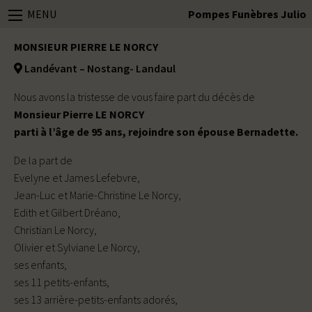
MENU
Pompes Funèbres Julio
MONSIEUR PIERRE LE NORCY
Landévant – Nostang- Landaul
Nous avons la tristesse de vous faire part du décès de
Monsieur Pierre LE NORCY
parti à l’âge de 95 ans, rejoindre son épouse Bernadette.
De la part de
Evelyne et James Lefebvre,
Jean-Luc et Marie-Christine Le Norcy,
Edith et Gilbert Dréano,
Christian Le Norcy,
Olivier et Sylviane Le Norcy,
ses enfants,
ses 11 petits-enfants,
ses 13 arrière-petits-enfants adorés,