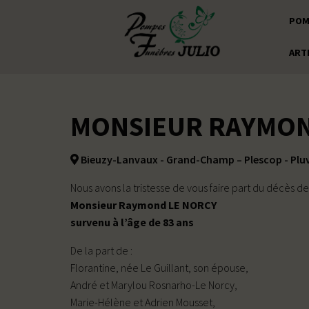
POM
ART
MONSIEUR RAYMON
Bieuzy-Lanvaux - Grand-Champ – Plescop - Pluv
Nous avons la tristesse de vous faire part du décès de
Monsieur Raymond LE NORCY
survenu à l’âge de 83 ans
De la part de :
Florantine, née Le Guillant, son épouse,
André et Marylou Rosnarho-Le Norcy,
Marie-Hélène et Adrien Mousset,