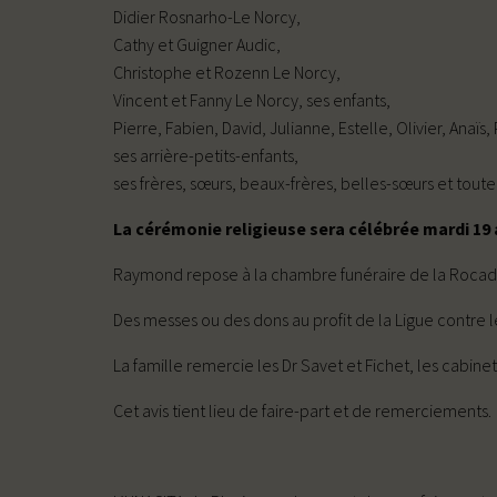
Didier Rosnarho-Le Norcy,
Cathy et Guigner Audic,
Christophe et Rozenn Le Norcy,
Vincent et Fanny Le Norcy, ses enfants,
Pierre, Fabien, David, Julianne, Estelle, Olivier, Anaïs
ses arrière-petits-enfants,
ses frères, sœurs, beaux-frères, belles-sœurs et toute 
La cérémonie religieuse sera célébrée mardi 19 a
Raymond repose à la chambre funéraire de la Rocade à
Des messes ou des dons au profit de la Ligue contre l
La famille remercie les Dr Savet et Fichet, les cabinet
Cet avis tient lieu de faire-part et de remerciements.