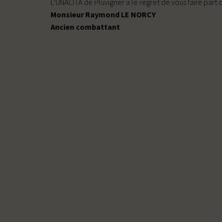
L’UNACITA de Pluvigner a le regret de vous faire part
Monsieur Raymond LE NORCY
Ancien combattant