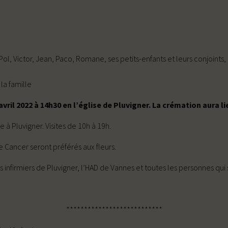
, Pol, Victor, Jean, Paco, Romane, ses petits-enfants et leurs conjoints,
la famille
vril 2022 à 14h30 en l’église de Pluvigner. La crémation aura l
 Pluvigner. Visites de 10h à 19h.
e Cancer seront préférés aux fleurs.
s infirmiers de Pluvigner, l’HAD de Vannes et toutes les personnes qui 
***************************