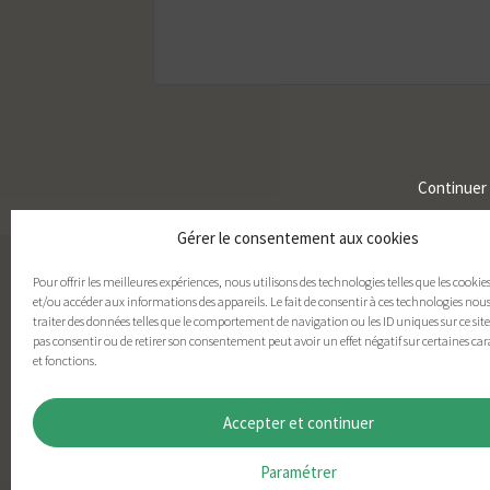
Continuer
Gérer le consentement aux cookies
Pour offrir les meilleures expériences, nous utilisons des technologies telles que les cookie
et/ou accéder aux informations des appareils. Le fait de consentir à ces technologies nou
traiter des données telles que le comportement de navigation ou les ID uniques sur ce site.
pas consentir ou de retirer son consentement peut avoir un effet négatif sur certaines car
et fonctions.
Accepter et continuer
Paramétrer