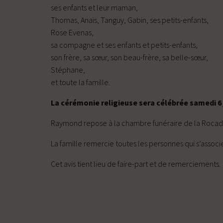
ses enfants et leur maman,
Thomas, Anaïs, Tanguy, Gabin, ses petits-enfants,
Rose Evenas,
sa compagne et ses enfants et petits-enfants,
son frère, sa sœur, son beau-frère, sa belle-sœur,
Stéphane,
et toute la famille.
La cérémonie religieuse sera célébrée samedi 6 j
Raymond repose à la chambre funéraire de la Rocade à
La famille remercie toutes les personnes qui s’associ
Cet avis tient lieu de faire-part et de remerciements.