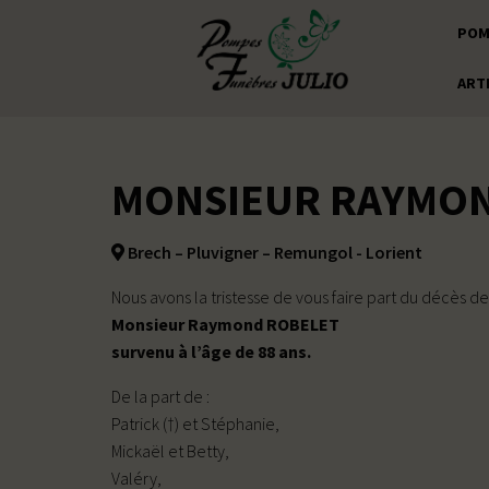
POM
ART
MONSIEUR RAYMON
Brech – Pluvigner – Remungol - Lorient
Nous avons la tristesse de vous faire part du décès de
Monsieur Raymond ROBELET
survenu à l’âge de 88 ans.
De la part de :
Patrick (†) et Stéphanie,
Mickaël et Betty,
Valéry,