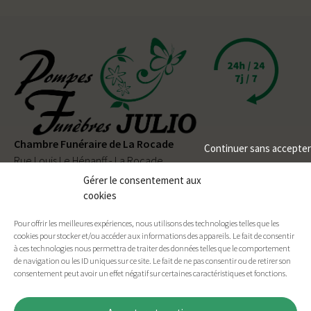
Chambre Funéraire de La Rocade
Continuer sans accepter
Rue Louis Le Hénanff - La Rocade
56330 PLUVIGNER
Gérer le consentement aux
cookies
02 97 50 90 80
Pour offrir les meilleures expériences, nous utilisons des technologies telles que les
Permanence téléphonique
24h/24
et
7j/7
cookies pour stocker et/ou accéder aux informations des appareils. Le fait de consentir
à ces technologies nous permettra de traiter des données telles que le comportement
de navigation ou les ID uniques sur ce site. Le fait de ne pas consentir ou de retirer son
consentement peut avoir un effet négatif sur certaines caractéristiques et fonctions.
Facebook
E-mail
Imprimer