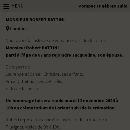
MENU
Pompes Funèbres Julio
MONSIEUR ROBERT BATTINI
Landaul
Nous avons la tristesse de vous faire part du décès de
Monsieur Robert BATTINI
parti à l’âge de 87 ans rejoindre Jacqueline, son épouse.
De la part de
Laurence et Daniel, Christine, ses enfants,
Arnaud, Thibaut, ses petits-fils,
et toute la famille.
Un hommage lui sera rendu mardi 12 novembre 2024 à
10h au crématorium de Lorient suivi de la crémation.
Robert repose à la chambre funéraire de la Rocade à
Pluvigner. Visites de 9h à 19h.