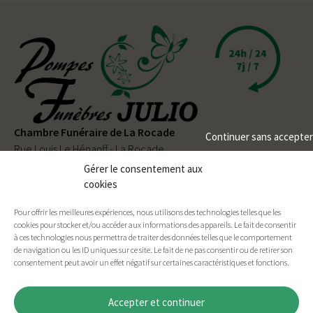
Chambre Funéraire de La Rocade
Continuer sans accepter
Rue Louis Le Hénanff - La Rocade
56330 PLUVIGNER
Gérer le consentement aux
cookies
02 97 50 90 80
Pour offrir les meilleures expériences, nous utilisons des technologies telles que les
Permanence téléphonique
24h/24
et
7j/7
cookies pour stocker et/ou accéder aux informations des appareils. Le fait de consentir
à ces technologies nous permettra de traiter des données telles que le comportement
de navigation ou les ID uniques sur ce site. Le fait de ne pas consentir ou de retirer son
consentement peut avoir un effet négatif sur certaines caractéristiques et fonctions.
Facebook
E-mail
Imprimer
Accepter et continuer